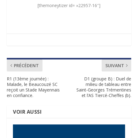
[themoneytizer id= »22957-16″]
PRÉCÉDENT
SUIVANT
R1 (13ème journée) :
D1 (groupe B) : Duel de
Malade, le Beaucouzé SC
milieu de tableau entre
reçoit un Stade Mayennais
Saint-Georges Trémentines
en confiance.
et l’AS Tiercé-Cheffes (b).
VOIR AUSSI