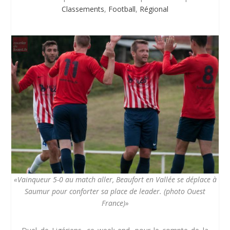
Classements
,
Football
,
Régional
«Vainqueur 5-0 au match aller, Beaufort en Vallée se déplace à
Saumur pour conforter sa place de leader. (photo Ouest
France)»