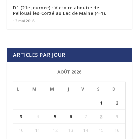
D1 (21e journée) : Victoire aboutie de
Pellouailles-Corzé au Lac de Maine (4-1).
13 mai 2018
ARTICLES PAR JOUR
AOÛT 2026
L
M
M
J
V
S
D
1
2
3
4
5
6
7
8
9
10
11
12
13
14
15
16