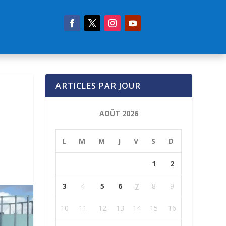
ARTICLES PAR JOUR
AOÛT 2026
L
M
M
J
V
S
D
1
2
3
4
5
6
7
8
9
10
11
12
13
14
15
16