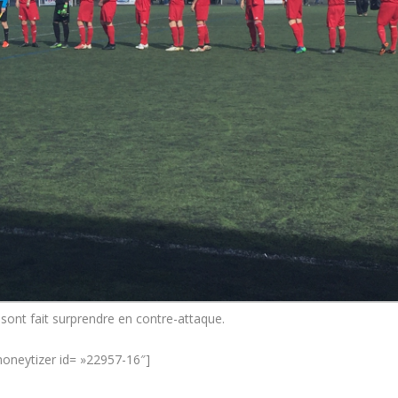
sont fait surprendre en contre-attaque.
oneytizer id= »22957-16″]