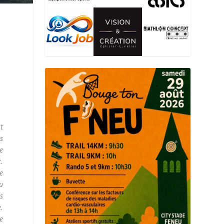
st
s
e
.
e
u
s
.
e