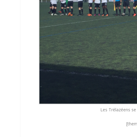
Les Trélazéens se 
[them