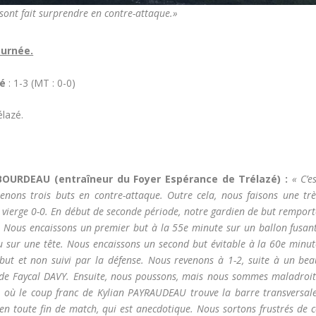
 sont fait surprendre en contre-attaque.»
ournée.
né
: 1-3 (MT : 0-0)
lazé.
BOURDEAU (entraîneur du Foyer Espérance de Trélazé) :
« C’e
renons trois buts en contre-attaque. Outre cela, nous faisons une trè
 vierge 0-0. En début de seconde période, notre gardien de but remport
. Nous encaissons un premier but à la 55e minute sur un ballon fusant
 sur une tête. Nous encaissons un second but évitable à la 60e minut
ut et non suivi par la défense. Nous revenons à 1-2, suite à un bea
de Faycal DAVY. Ensuite, nous poussons, mais nous sommes maladroit
, où le coup franc de Kylian PAYRAUDEAU trouve la barre transversale
en toute fin de match, qui est anecdotique. Nous sortons frustrés de c