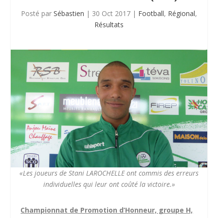
Posté par
Sébastien
|
30 Oct 2017
|
Football
,
Régional
,
Résultats
«Les joueurs de Stani LAROCHELLE ont commis des erreurs
individuelles qui leur ont coûté la victoire.»
Championnat de Promotion d’Honneur, groupe H,