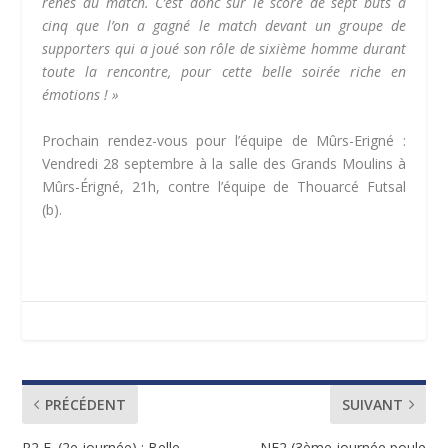
rênes du match. C’est donc sur le score de sept buts à
cinq que l’on a gagné le match devant un groupe de
supporters qui a joué son rôle de sixième homme durant
toute la rencontre, pour cette belle soirée riche en
émotions ! »
Prochain rendez-vous pour l’équipe de Mûrs-Erigné :
Vendredi 28 septembre à la salle des Grands Moulins à
Mûrs-Érigné, 21h, contre l’équipe de Thouarcé Futsal
(b).
PRÉCÉDENT
SUIVANT
R2 F. (2e journée) : Belle
NF2 (3ème journée poule