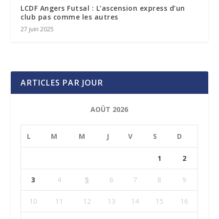
LCDF Angers Futsal : L’ascension express d’un
club pas comme les autres
27 juin 2025
ARTICLES PAR JOUR
AOÛT 2026
L
M
M
J
V
S
D
1
2
3
4
5
6
7
8
9
10
11
12
13
14
15
16