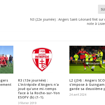
SU
N3 (22e journée) : Angers Saint-Léonard finit su
note à Lisie
ngers
R3 (13e journée) :
L2 (J34) : Angers SCO
quement
L’Intrépide d’Angers n’a
s’impose à Guingam
joué qu’une mi-temps
garde sa deuxième p
face à la Roche-sur-Yon
24 avril 2024
ESOFV (b) (1-1).
3 février 2019