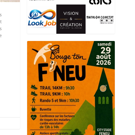
s
t
ès
e