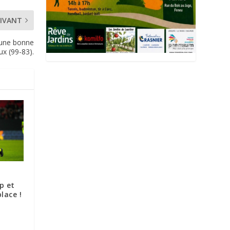
IVANT
r une bonne
ux (99-83).
p et
lace !