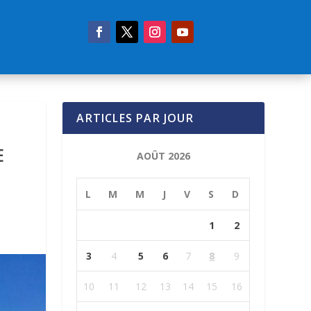
ARTICLES PAR JOUR
E
AOÛT 2026
L
M
M
J
V
S
D
1
2
3
4
5
6
7
8
9
10
11
12
13
14
15
16