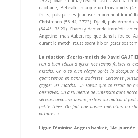
29’27). Mais Charnay revient juste avant la fin 
capitaine, Belleville, marque un trois points (
fruits, puisque ses joueuses reprennent immédia
Christmann (56-44, 37’23). Djaldi, puis Arrondo 
(64-46, 36’20). Charnay demande immédiatement 
Angevine, mais Aubert réplique dans la foulée. Au
durant le match, réussissant à bien gérer ses temp
La réaction d’après-match de David GAUTIER 
l’on a bien réussi à gérer nos temps faibles et c’e
matchs. On a su bien réagir après la déceptio
quart-temps en panne d’adresse. Certaines joueuses
gagner les matchs. On savait que ce serait un ma
offensives. On a su mettre de l’intensité dans notr
sérieux, avec une bonne gestion du match. Il faut
petite trêve. On fait une bonne opération au cla
victoires. »
Ligue Féminine Angers basket, 14e journée.