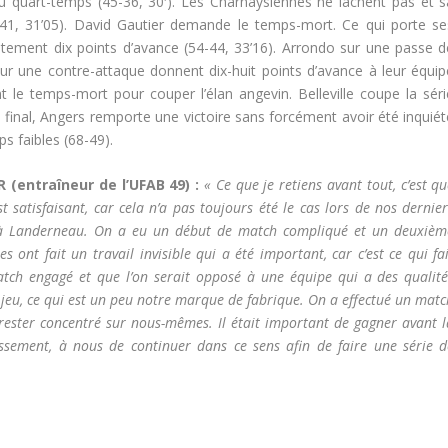
du quart-temps (45-36, 30′). Les Charnaysiennes ne lâchent pas et s
47-41, 31’05). David Gautier demande le temps-mort. Ce qui porte se
tement dix points d’avance (54-44, 33’16). Arrondo sur une passe d
sur une contre-attaque donnent dix-huit points d’avance à leur équip
le temps-mort pour couper l’élan angevin. Belleville coupe la séri
 final, Angers remporte une victoire sans forcément avoir été inquiét
s faibles (68-49).
(entraîneur de l’UFAB 49) :
« Ce que je retiens avant tout, c’est q
st satisfaisant, car cela n’a pas toujours été le cas lors de nos dernie
n à Landerneau. On a eu un début de match compliqué et un deuxièm
 ont fait un travail invisible qui a été important, car c’est ce qui fa
tch engagé et que l’on serait opposé à une équipe qui a des qualité
e jeu, ce qui est un peu notre marque de fabrique. On a effectué un mat
 rester concentré sur nous-mêmes. Il était important de gagner avant l
ssement, à nous de continuer dans ce sens afin de faire une série d