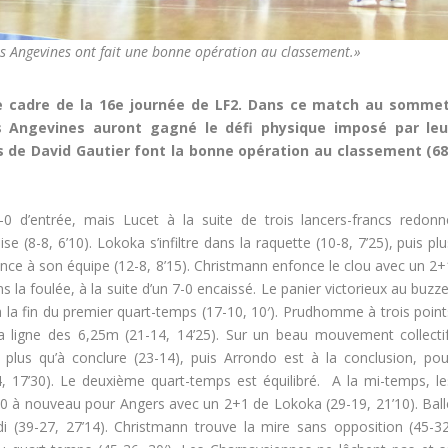
les Angevines ont fait une bonne opération au classement.»
le cadre de la 16e journée de LF2. Dans ce match au sommet
s Angevines auront gagné le défi physique imposé par leu
es de David Gautier font la bonne opération au classement (68
 d’entrée, mais Lucet à la suite de trois lancers-francs redonn
ise (8-8, 6’10). Lokoka s’infiltre dans la raquette (10-8, 7’25), puis pl
nce à son équipe (12-8, 8’15). Christmann enfonce le clou avec un 2+
a foulée, à la suite d’un 7-0 encaissé. Le panier victorieux au buzze
la fin du premier quart-temps (17-10, 10′). Prudhomme à trois point
 la ligne des 6,25m (21-14, 14’25). Sur un beau mouvement collectif
 plus qu’à conclure (23-14), puis Arrondo est à la conclusion, pou
4, 17’30). Le deuxième quart-temps est équilibré. A la mi-temps, le
10 à nouveau pour Angers avec un 2+1 de Lokoka (29-19, 21’10). Ball
(39-27, 27’14). Christmann trouve la mire sans opposition (45-32