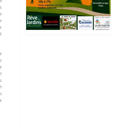
a
s
e
e
e
é
ue
rs
e
it
s
ch
a
e