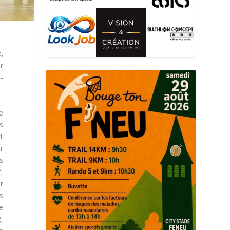
,
r
-
e
us
1
r
s
,
r
s
e
,