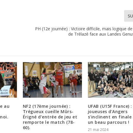
SU
PH (12e journée) : Victoire difficile, mais logique de
de Trélazé face aux Landes Genus
ce au
NF2 (17ème journée) :
UFAB (U15F France) :
Trégueux cueille Mûrs-
joueuses d’Angers
noi.
Érigné d’entrée de jeu et
s’inclinent en finale
remporte le match (78-
un beau parcours !
60).
21 mai 2024