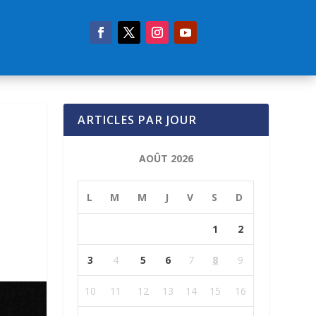
ARTICLES PAR JOUR
AOÛT 2026
L
M
M
J
V
S
D
1
2
3
4
5
6
7
8
9
10
11
12
13
14
15
16