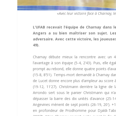
«Avec leur victoire face à Charnay, 
L’UFAB recevait l’équipe de Charnay dans 
Angers a su bien maîtriser son sujet. Le
adversaire. Avec cette victoire, les joueus
49).
Charnay débute mieux la rencontre avec un 4-0
l’avantage à son équipe (5-4, 2’43). Puis, elle égal
prompt au rebond, elle donne quatre points d’ava
(15-8, 8’51). Temps-mort demandé à Charnay dans l
de Lucet donne encore plus d’ampleur au score à 
(19-12, 11’27). Christmann derrière la ligne de
Arrondo sert sous le panier Christmann qui n’a
dépasser la barre des dix unités d’avance (25-1
Angevines mènent de sept points (26-19, 20′). +
en profondeur de Prodhomme pour Djaldi-Tabdi 