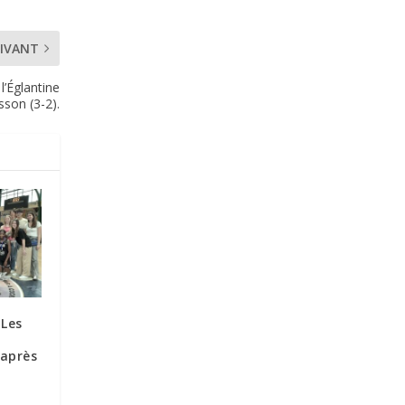
IVANT
 l’Églantine
son (3-2).
 Les
 après