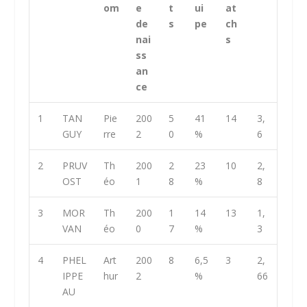
om
e
t
ui
at
de
s
pe
ch
nai
s
ss
an
ce
1
TAN
Pie
200
5
41
14
3,
GUY
rre
2
0
%
6
2
PRUV
Th
200
2
23
10
2,
OST
éo
1
8
%
8
3
MOR
Th
200
1
14
13
1,
VAN
éo
0
7
%
3
4
PHEL
Art
200
8
6,5
3
2,
IPPE
hur
2
%
66
AU