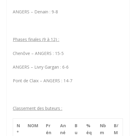
ANGERS – Denain : 9-8
Phases finales (9 à 12) :
Chenôve – ANGERS : 15-5
ANGERS – Livry Gargan : 6-6
Pont de Claix – ANGERS : 14-7
Classement des buteurs :
N
NOM
Pr
An
B
%
Nb
B/
°
én
né
u
éq
m
M