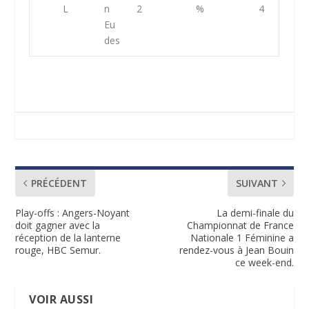
L
n
2
%
4
Eu
des
PRÉCÉDENT
SUIVANT
Play-offs : Angers-Noyant
La demi-finale du
doit gagner avec la
Championnat de France
réception de la lanterne
Nationale 1 Féminine a
rouge, HBC Semur.
rendez-vous à Jean Bouin
ce week-end.
VOIR AUSSI