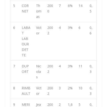
5
COR
Th
200
7
6%
14
0,
NET
om
0
5
as
6
LABA
Vict
200
4
3%
6
0,
T
or
2
6
LAB
OUR
DET
TE
7
DUP
Nic
200
4
3%
11
0,
ORT
ola
2
3
s
8
RIMB
Vict
200
3
2%
10
0,
AULT
or
2
3
9
MERI
Jea
200
2
1,6
5
0,