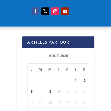
ARTICLES PAR JOUR
AOÛT 2026
L
M
M
J
V
S
D
1
2
3
4
5
6
7
8
9
10
11
12
13
14
15
16