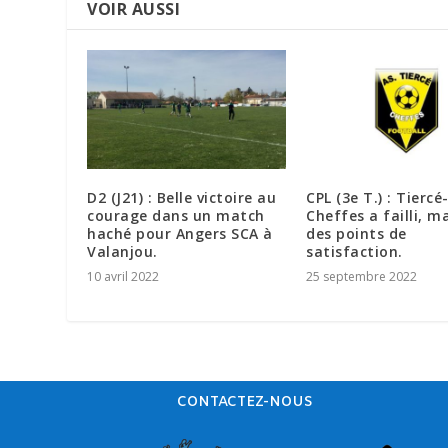
VOIR AUSSI
D2 (J21) : Belle victoire au
CPL (3e T.) : Tiercé
courage dans un match
Cheffes a failli, m
haché pour Angers SCA à
des points de
Valanjou.
satisfaction.
10 avril 2022
25 septembre 2022
CONTACTEZ-NOUS