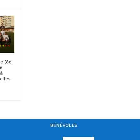
e (8e
ve
 à
elles
BÉNÉVOLES