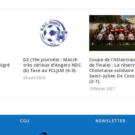
-
D2 (19e journée) : Match
Coupe de l’Atlantiqu
algré
très sérieux d’Angers NDC
de finale) : La réser
(b) face au FCLJLM (6-0).
Choletaise solidaire
Saint-Julien De Conc
29 avril 2019
(2-1).
19 février 2017
CGU
NEWSLETTER