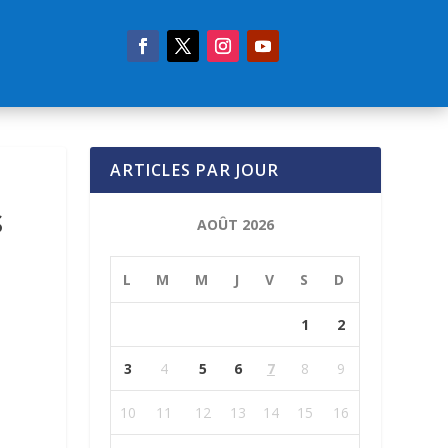
ARTICLES PAR JOUR
S
AOÛT 2026
L
M
M
J
V
S
D
1
2
3
4
5
6
7
8
9
10
11
12
13
14
15
16