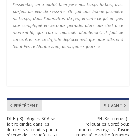
l’ensemble, on a plutôt bien géré nos temps faibles, avec
parfois un peu de réussite. On fait une bonne première
mi-temps, dans l’animation du jeu, ensuite ce fut un peu
plus compliqué en seconde période, alors que c’est à ce
moment-là, que l’on a marqué. Maintenant, il faut se
concentrer sur ce difficile déplacement, qui nous attend à
Saint-Pierre Montrevault, dans quinze jours. »
PRÉCÉDENT
SUIVANT
DRH (J3) : Angers SCA se
PH (3e journée) :
fait rejoindre dans les
Pellouailles-Corzé peut
dernières secondes par la
nourrir des regrets d’avoir
réserve de Carquefou (1-1).
manqué le coche à Nantes