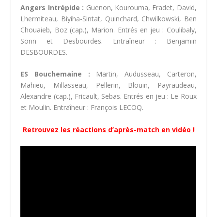
Angers Intrépide :
Guenon, Kourouma, Fradet, David,
Lhermiteau, Biyiha-Sintat, Quinchard, Chwilkowski, Ben
Chouaieb, Boz (cap.), Marion. Entrés en jeu : Coulibaly,
Sorin et Desbourdes. Entraîneur : Benjamin
DESBOURDES.
ES Bouchemaine :
Martin, Audusseau, Carteron,
Mahieu, Millasseau, Pellerin, Blouin, Payraudeau,
Alexandre (cap.), Fricault, Sebas. Entrés en jeu : Le Roux
et Moulin. Entraîneur : François LECOQ.
Retrouvez les réactions d’après-match en vidéo !