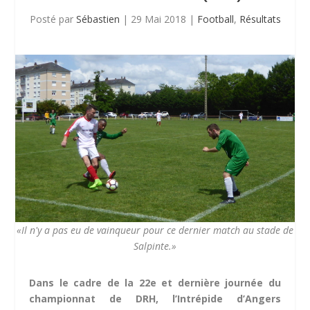
Posté par
Sébastien
|
29 Mai 2018
|
Football
,
Résultats
«Il n'y a pas eu de vainqueur pour ce dernier match au stade de
Salpinte.»
Dans le cadre de la 22e et dernière journée du
championnat de DRH, l’Intrépide d’Angers