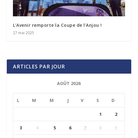
L’Avenir remporte la Coupe de l’Anjou !
27 mai 2025
ARTICLES PAR JOUR
AOÛT 2026
L
M
M
J
V
S
D
1
2
3
4
5
6
7
8
9