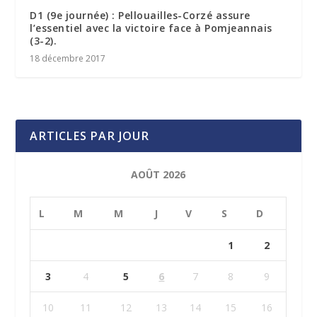
D1 (9e journée) : Pellouailles-Corzé assure
l’essentiel avec la victoire face à Pomjeannais
(3-2).
18 décembre 2017
ARTICLES PAR JOUR
AOÛT 2026
L
M
M
J
V
S
D
1
2
3
4
5
6
7
8
9
10
11
12
13
14
15
16