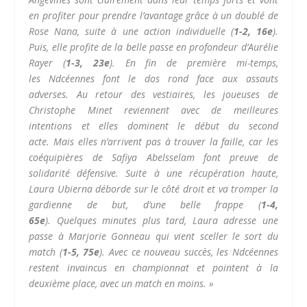
en profiter pour prendre l’avantage grâce à un doublé de
Rose Nana, suite à une action individuelle
(
1-2
, 16e
)
.
Puis, elle profite de la belle passe en profondeur d’Aurélie
Rayer
(
1-3
, 23e
)
.
En fin de première mi-temps,
les
Ndcéennes
font le dos rond face aux assauts
adverses.
Au retour des vestiaires, les joueuses de
Christophe Minet reviennent avec de meilleures
intentions et elles dominent le début du second
acte.
Mais elles n’arrivent pas à trouver la faille, car les
coéquipières de Safiya
Abelsselam
font preuve de
solidarité défensive.
Suite à une récupération haute,
Laura
Ubierna
déborde sur le côté droit et va tromper la
gardienne de but, d’une belle frappe
(
1-4
,
65e
)
.
Quelques
minutes plus
tard, Laura adresse une
passe à Marjorie
Gonneau
qui vient sceller le sort du
match
(
1-5
, 75e
)
.
Avec ce nouveau succès, les
Ndcéennes
restent invaincus en championnat et pointent à la
deuxième place, avec un match en moins. »