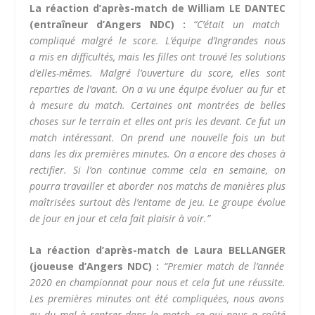
La réaction d’après-match de William LE DANTEC
(entraîneur d’Angers NDC) :
“C’était un match
compliqué malgré le score.
L’équipe d’
Ingrandes
nous
a mis en difficultés, mais les filles ont trouvé les solutions
d’elles-mêmes.
Malgré l’ouverture du score, elles sont
reparties de l’avant.
On a vu une équipe évoluer au fur et
à mesure du match.
Certaines ont montrées de belles
choses sur le terrain et elles ont pris les devant.
Ce fut un
match intéressant.
On prend une nouvelle fois un but
dans les dix premières minutes.
On a encore des choses à
rectifier.
Si l’on continue comme cela en semaine, on
pourra travailler et aborder nos matchs de manières plus
maîtrisées surtout dès l’entame de jeu.
Le groupe évolue
de jour en jour et cela fait plaisir
à
voir.
”
La réaction d’après-match de Laura BELLANGER
(joueuse d’Angers NDC) :
“Premier match de l’année
2020 en championnat pour nous et cela fut une réussite.
Les premières minutes ont été compliquées, nous avons
eu du mal à rentrer dans le match, ce qui nous a coûté