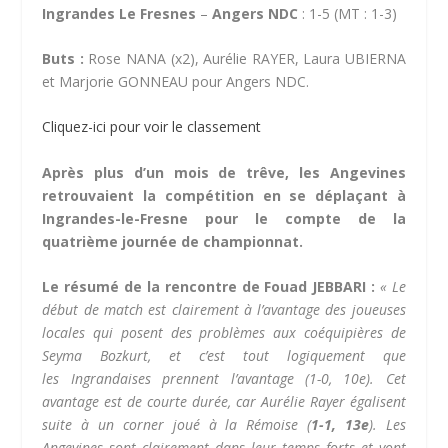
Ingrandes Le Fresnes
–
Angers NDC
: 1-5 (MT : 1-3)
Buts :
Rose NANA (x2), Aurélie RAYER, Laura UBIERNA
et Marjorie GONNEAU pour Angers NDC.
Cliquez-ici pour voir le classement
Après plus d’un mois de trêve, les Angevines
retrouvaient la compétition en se déplaçant à
Ingrandes-le-Fresne pour le compte de la
quatrième journée de championnat.
Le résumé de la rencontre de Fouad JEBBARI :
« Le
début de match est clairement à l’avantage des joueuses
locales qui posent des problèmes aux coéquipières de
Seyma
Bozkurt
, et c’est tout logiquement que
les
Ingrandaises
prennent l’avantage
(
1-0
, 10e)
.
Cet
avantage est de courte durée, car Aurélie Rayer égalisent
suite à un corner joué à la
Rémoise
(
1-1
, 13e
)
.
Les
Angevines sont clairement dans leur temps forts et vont