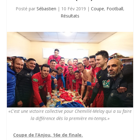
Posté par
Sébastien
|
10 Fév 2019
|
Coupe
,
Football
,
Résultats
«C'est une victoire collective pour Chemillé-Melay qui a su faire
la différence dès la première mi-temps.»
Coupe de l’Anjou, 16e de finale.