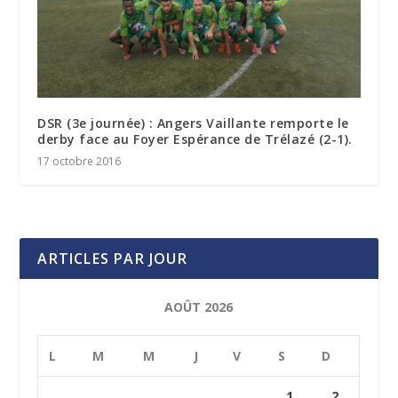
DSR (3e journée) : Angers Vaillante remporte le
derby face au Foyer Espérance de Trélazé (2-1).
17 octobre 2016
ARTICLES PAR JOUR
AOÛT 2026
L
M
M
J
V
S
D
1
2