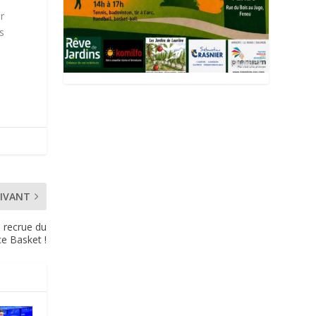
r
s
IVANT
 recrue du
e Basket !