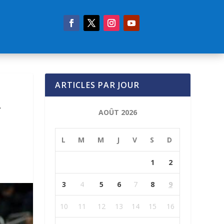
ARTICLES PAR JOUR
T
AOÛT 2026
L
M
M
J
V
S
D
1
2
3
4
5
6
7
8
9
10
11
12
13
14
15
16