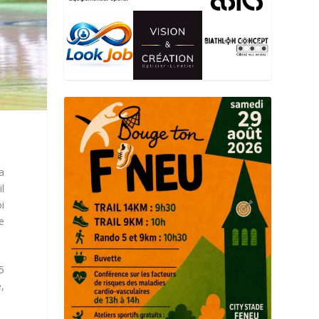
a
l
i
e
5
,