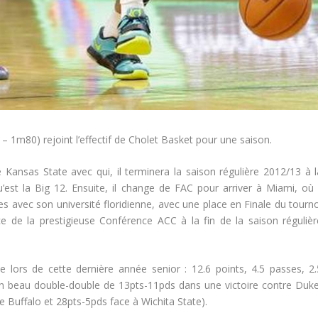
1m80) rejoint l’effectif de Cholet Basket pour une saison.
Kansas State avec qui, il terminera la saison régulière 2012/13 à l
est la Big 12. Ensuite, il change de FAC pour arriver à Miami, où i
es avec son université floridienne, avec une place en Finale du tourno
 de la prestigieuse Conférence ACC à la fin de la saison régulièr
ide lors de cette dernière année senior : 12.6 points, 4.5 passes, 2.
n beau double-double de 13pts-11pds dans une victoire contre Duke
e Buffalo et 28pts-5pds face à Wichita State).