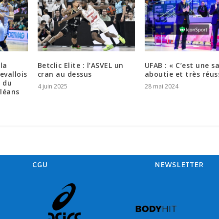
la
Betclic Elite : l’ASVEL un
UFAB : « C’est une s
evallois
cran au dessus
aboutie et très réus
t du
4 juin 2025
28 mai 2024
rléans
CGU
NEWSLETTER