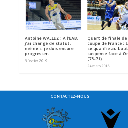
Antoine WALLEZ : A l’EAB,
Quart de finale de 
j’ai changé de statut,
coupe de France : L
même si je dois encore
se qualifie au bou
progresser.
suspense face à O
(75-71).
9 février 2019
24 mars 2018
CONTACTEZ-NOUS