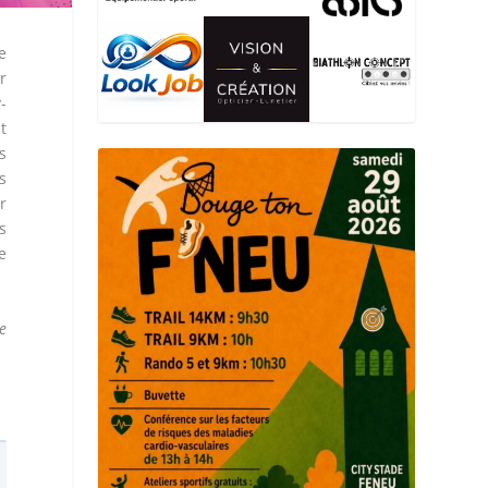
e
r
-
t
s
s
r
s
e
e