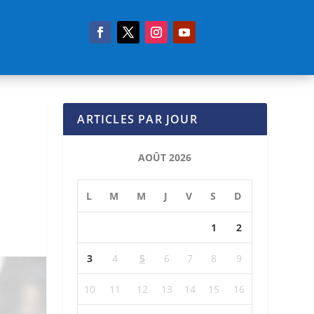
ARTICLES PAR JOUR
AOÛT 2026
L
M
M
J
V
S
D
1
2
3
4
5
6
7
8
9
10
11
12
13
14
15
16