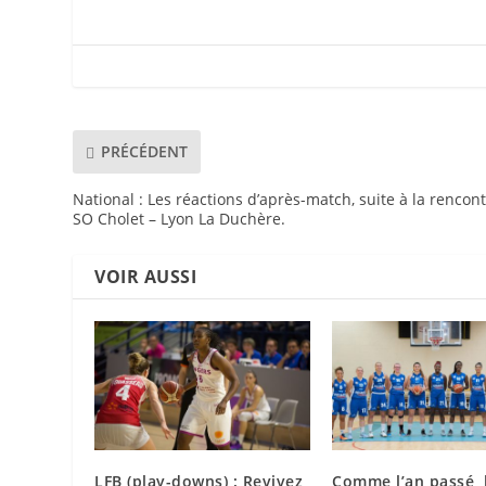
PRÉCÉDENT
National : Les réactions d’après-match, suite à la rencon
SO Cholet – Lyon La Duchère.
VOIR AUSSI
LFB (play-downs) : Revivez
Comme l’an passé, 