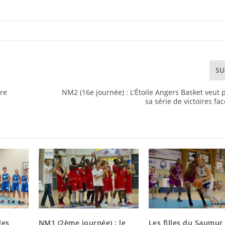
SU
tre
NM2 (16e journée) : L’Étoile Angers Basket veut 
sa série de victoires fac
les
NM1 (2ème journée) : le
Les filles du Saumur