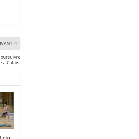
IVANT
poursuivre
e à Calais.
 Loire