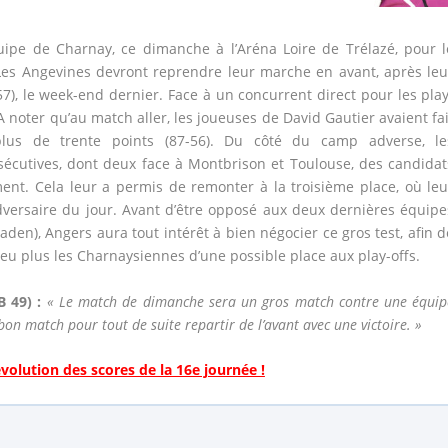
uipe de Charnay, ce dimanche à l’Aréna Loire de Trélazé, pour l
es Angevines devront reprendre leur marche en avant, après leu
7), le week-end dernier. Face à un concurrent direct pour les play
. A noter qu’au match aller, les joueuses de David Gautier avaient fai
plus de trente points (87-56). Du côté du camp adverse, le
nsécutives, dont deux face à Montbrison et Toulouse, des candidat
nt. Cela leur a permis de remonter à la troisième place, où leu
dversaire du jour. Avant d’être opposé aux deux dernières équipe
den), Angers aura tout intérêt à bien négocier ce gros test, afin d
eu plus les Charnaysiennes d’une possible place aux play-offs.
 49) :
« Le match de dimanche sera un gros match contre une équip
bon match pour tout de suite repartir de l’avant avec une victoire. »
’évolution des scores de la 16e journée !