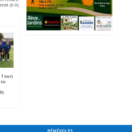
net (0-0).
 Tour)
 su
0).
BÉNÉVOLES