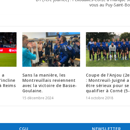
vous au Puy-Saint-Bon
O a
Sans la manière, les
Coupe de l’Anjou (2e
’incline
Montreuillais reviennent
: Montreuil-Juigné a
à Reims
avec la victoire de Basse-
être sérieux pour se
Goulaine.
qualifier à Corné (5-
15 décembre 2024
14 octobre 2018
CGU
NEWSLETTER