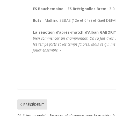
ES Bouchemaine
–
ES Brétignolles Brem
: 3-0
Buts :
Mathino SEBAS (12e et 64e) et Gaël DEFAI
La réaction d’après-match d’Alban GABORIT
bien commencer un championnat. On l’a fait avec u
les temps forts et les temps faibles. Mais ce qui me 
jouer ensemble. »
PRÉCÉDENT
R1 (1ère journée) : Beaucouzé s’impose avec la manière à