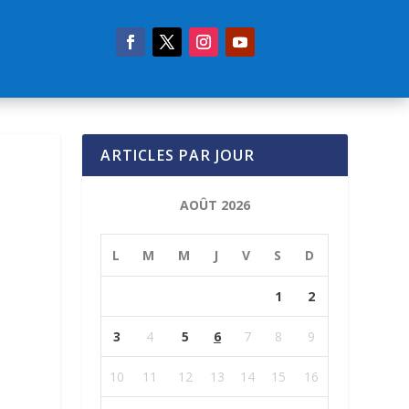
ARTICLES PAR JOUR
AOÛT 2026
L
M
M
J
V
S
D
1
2
3
4
5
6
7
8
9
10
11
12
13
14
15
16