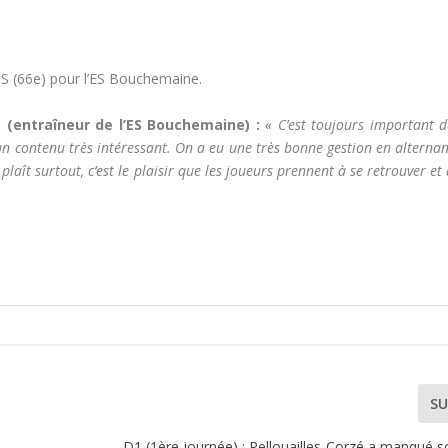
S (66e) pour l’ES Bouchemaine.
 (entraîneur de l’ES Bouchemaine) :
« C’est toujours important d
n contenu très intéressant. On a eu une très bonne gestion en alternan
plaît surtout, c’est le plaisir que les joueurs prennent à se retrouver et
SU
D1 (1ère journée) : Pellouailles-Corzé a manqué 