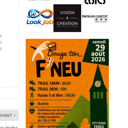
e
t
 à
IVANT
son rendez-