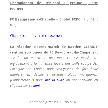
Championnat de Régional 3, groupe E, 19e
journée.
FC Beaupréau-la-Chapelle
–
Cholet FCPC
: 4-3 (MT :
0-2)
Cliquez-ici pour voir le classement
La réaction d’après-match de Bastien CLEMOT
(entraîneur-joueur du FC Beaupréau-la-Chapelle) :
“Ce fut un match un peu fou… On est mené 2-0
logiquement à la mi-temps face à une belle équipe des
Portugais de Cholet, nous réagissons de fort belle
manière en deuxième période. Nous marquons…
(Connectez-vous pour
lire la suite
ou abonnez-vous en
cliquant sur ce
lien
).
[themoneytizer id= »22957-16″]