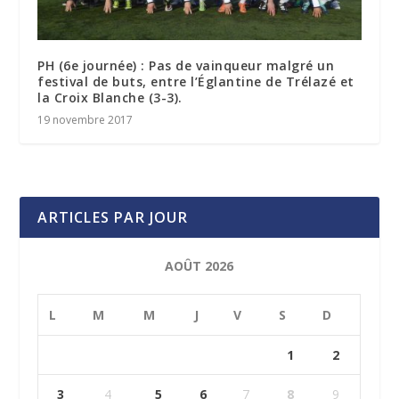
PH (6e journée) : Pas de vainqueur malgré un
festival de buts, entre l’Églantine de Trélazé et
la Croix Blanche (3-3).
19 novembre 2017
ARTICLES PAR JOUR
AOÛT 2026
L
M
M
J
V
S
D
1
2
3
4
5
6
7
8
9