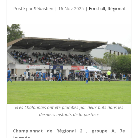
Posté par
Sébastien
|
16 Nov 2025
|
Football
,
Régional
«Les Chalonnais ont été plombés par deux buts dans les
derniers instants de la partie.»
Championnat de Régional 2 , groupe A, 7e
Journée.