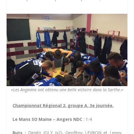
«Les Angevins ont obtenu une belle victoire dans la Sarthe.»
Championnat Régional 2, groupe A, 3e journée.
Le Mans SO Maine – Angers NDC
: 1-4
Buts :
Dimitri JOLY (x2), Geoffroy LEVRON et Lenny