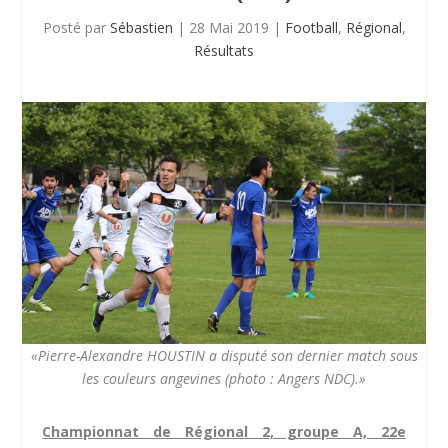
Posté par
Sébastien
|
28 Mai 2019
|
Football
,
Régional
,
Résultats
«Pierre-Alexandre HOUSTIN a disputé son dernier match sous
les couleurs angevines (photo : Angers NDC).»
Championnat de Régional 2, groupe A, 22e