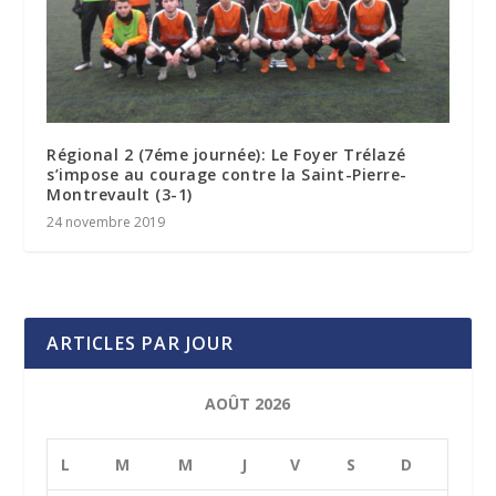
Régional 2 (7éme journée): Le Foyer Trélazé
s’impose au courage contre la Saint-Pierre-
Montrevault (3-1)
24 novembre 2019
ARTICLES PAR JOUR
AOÛT 2026
L
M
M
J
V
S
D