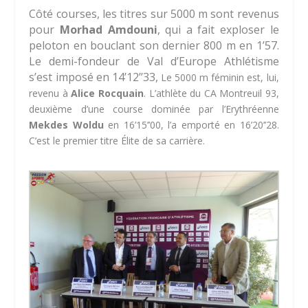
Côté courses, les titres sur 5000 m sont revenus
pour
Morhad Amdouni
, qui a fait exploser le
peloton en bouclant son dernier 800 m en 1’57.
Le demi-fondeur de Val d’Europe Athlétisme
s’est imposé en 14’12’’33,
Le 5000 m féminin est, lui,
revenu à
Alice Rocquain
. L’athlète du CA Montreuil 93,
deuxième d’une course dominée par l’Erythréenne
Mekdes Woldu
en 16’15’’00, l’a emporté en 16’20’’28.
C’est le premier titre Élite de sa carrière.