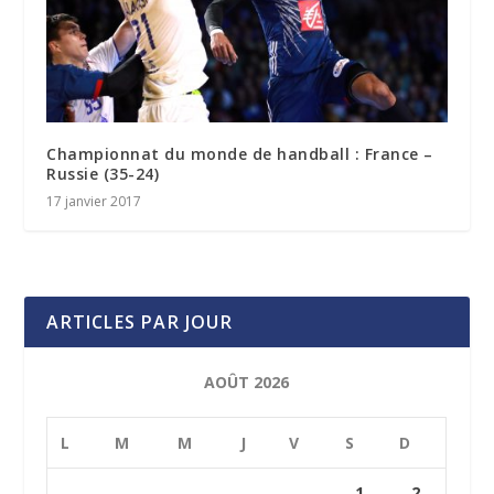
Championnat du monde de handball : France –
Russie (35-24)
17 janvier 2017
ARTICLES PAR JOUR
AOÛT 2026
L
M
M
J
V
S
D
1
2