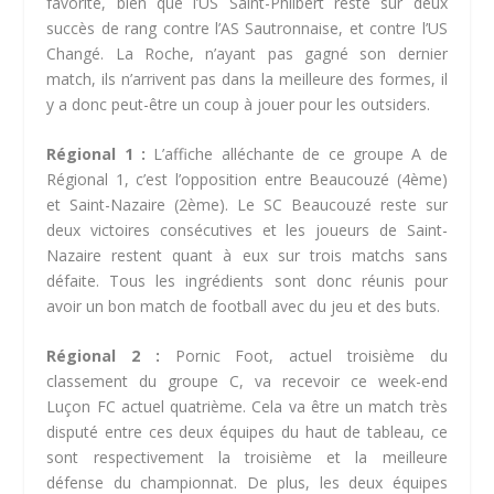
favorite, bien que l’US Saint-Philbert reste sur deux
succès de rang contre l’AS Sautronnaise, et contre l’US
Changé. La Roche, n’ayant pas gagné son dernier
match, ils n’arrivent pas dans la meilleure des formes, il
y a donc peut-être un coup à jouer pour les outsiders.
Régional 1 :
L’affiche alléchante de ce groupe A de
Régional 1, c’est l’opposition entre Beaucouzé (4
ème
)
et Saint-Nazaire (2
ème
). Le SC Beaucouzé reste sur
deux victoires consécutives et les joueurs de Saint-
Nazaire restent quant à eux sur trois matchs sans
défaite. Tous les ingrédients sont donc réunis pour
avoir un bon match de football avec du jeu et des buts.
Régional 2 :
Pornic Foot, actuel troisième du
classement du groupe C, va recevoir ce week-end
Luçon FC actuel quatrième. Cela va être un match très
disputé entre ces deux équipes du haut de tableau, ce
sont respectivement la troisième et la meilleure
défense du championnat. De plus, les deux équipes