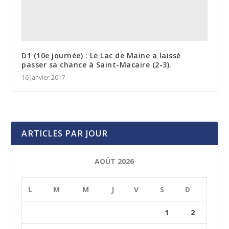
D1 (10e journée) : Le Lac de Maine a laissé
passer sa chance à Saint-Macaire (2-3).
16 janvier 2017
ARTICLES PAR JOUR
AOÛT 2026
L
M
M
J
V
S
D
1
2