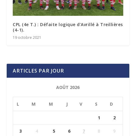
CPL (4e T.) : Défaite logique d’Avrillé à Treillières
(4-1).
19 octobre 2021
ARTICLES PAR JOUR
AOÛT 2026
L
M
M
J
V
S
D
1
2
3
4
5
6
7
8
9