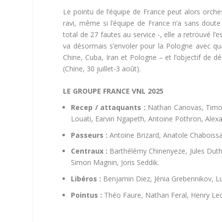
Le pointu de l’équipe de France peut alors orches
ravi, même si l’équipe de France n’a sans doute
total de 27 fautes au service -, elle a retrouvé l’e
va désormais s’envoler pour la Pologne avec q
Chine, Cuba, Iran et Pologne – et l’objectif de dé
(Chine, 30 juillet-3 août).
LE GROUPE FRANCE VNL 2025
Recep / attaquants :
Nathan Canovas, Timoth
Louati, Earvin Ngapeth, Antoine Pothron, Alexa
Passeurs :
Antoine Brizard, Anatole Chaboissa
Centraux :
Barthélémy Chinenyeze, Jules Dutho
Simon Magnin, Joris Seddik.
Libéros :
Benjamin Diez, Jénia Grebennikov, 
Pointus :
Théo Faure, Nathan Feral, Henry Leo