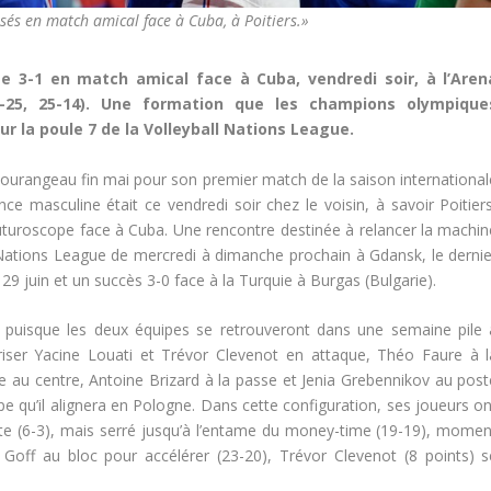
sés en match amical face à Cuba, à Poitiers.»
e 3-1 en match amical face à Cuba, vendredi soir, à l’Aren
23-25, 25-14). Une formation que les champions olympique
r la poule 7 de la Volleyball Nations League.
c tourangeau fin mai pour son premier match de la saison international
nce masculine était ce vendredi soir chez le voisin, à savoir Poitiers
uturoscope face à Cuba. Une rencontre destinée à relancer la machin
ll Nations League de mercredi à dimanche prochain à Gdansk, le dernie
juin et un succès 3-0 face à la Turquie à Burgas (Bulgarie).
, puisque les deux équipes se retrouveront dans une semaine pile 
ulariser Yacine Louati et Trévor Clevenot en attaque, Théo Faure à l
 au centre, Antoine Brizard à la passe et Jenia Grebennikov au post
ipe qu’il alignera en Pologne. Dans cette configuration, ses joueurs o
ête (6-3), mais serré jusqu’à l’entame du money-time (19-19), momen
 Goff au bloc pour accélérer (23-20), Trévor Clevenot (8 points) s