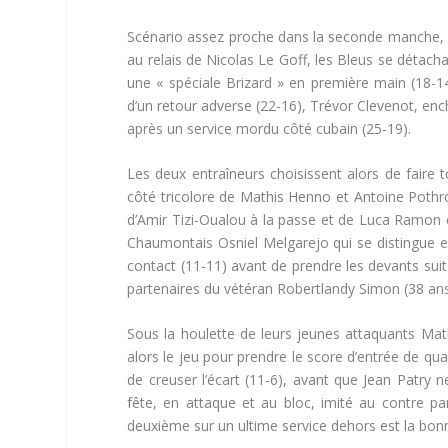
Scénario assez proche dans la seconde manche, ma
au relais de Nicolas Le Goff, les Bleus se détacha
une « spéciale Brizard » en première main (18-14
d’un retour adverse (22-16), Trévor Clevenot, enc
après un service mordu côté cubain (25-19).
Les deux entraîneurs choisissent alors de faire t
côté tricolore de Mathis Henno et Antoine Pothr
d’Amir Tizi-Oualou à la passe et de Luca Ramon e
Chaumontais Osniel Melgarejo qui se distingue en
contact (11-11) avant de prendre les devants sui
partenaires du vétéran Robertlandy Simon (38 ans
Sous la houlette de leurs jeunes attaquants Mat
alors le jeu pour prendre le score d’entrée de qu
de creuser l’écart (11-6), avant que Jean Patry 
fête, en attaque et au bloc, imité au contre pa
deuxième sur un ultime service dehors est la bonn