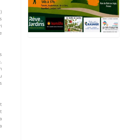
)
s
i
e
s
,
n
u
s
t
t
a
a