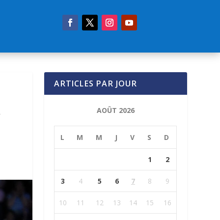
ARTICLES PAR JOUR
R
AOÛT 2026
L
M
M
J
V
S
D
1
2
3
4
5
6
7
8
9
10
11
12
13
14
15
16