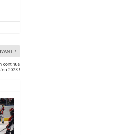
IVANT
sh continue
u’en 2028 !