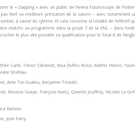
trer le « clapping » avec un public de l’Arena Futuroscope de Poitier
 pas livré sa meilleure prestation de la saison – avec notamment u
ssentiel, à savoir du rythme. Et cela concerne la totalité de l’effectif q
uatre matchs au programme dans la poule 7 de la VNL – dans l’ordr
crocher le plus vite possible sa qualification pour le Final 8 de Ning
ée Carle, Trevor Clévenot, Noa Duflos Rossi, Mathis Henno, Yacin
ndre Strehlau.
nt, Amir Tizi-Oualou, Benjamin Toniutti.
it, Mousse Gueye, François Huetz, Quentin Jouffroy, Nicolas Le Goff
Luca Ramon.
n, Jean Patry.