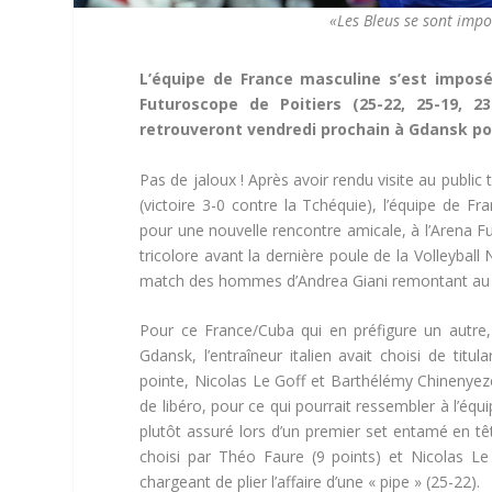
«Les Bleus se sont impo
L’équipe de France masculine s’est imposé
Futuroscope de Poitiers (25-22, 25-19, 
retrouveront vendredi prochain à Gdansk pou
Pas de jaloux ! Après avoir rendu visite au publi
(victoire 3-0 contre la Tchéquie), l’équipe de Fra
pour une nouvelle rencontre amicale, à l’Arena F
tricolore avant la dernière poule de la Volleyba
match des hommes d’Andrea Giani remontant au 29 
Pour ce France/Cuba qui en préfigure un autre
Gdansk, l’entraîneur italien avait choisi de tit
pointe, Nicolas Le Goff et Barthélémy Chinenyeze
de libéro, pour ce qui pourrait ressembler à l’équ
plutôt assuré lors d’un premier set entamé en t
choisi par Théo Faure (9 points) et Nicolas Le
chargeant de plier l’affaire d’une « pipe » (25-22).