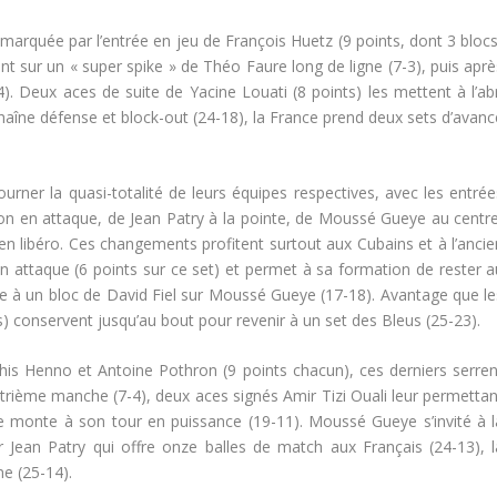
rquée par l’entrée en jeu de François Huetz (9 points, dont 3 blocs
nt sur un « super spike » de Théo Faure long de ligne (7-3), puis aprè
). Deux aces de suite de Yacine Louati (8 points) les mettent à l’abr
haîne défense et block-out (24-18), la France prend deux sets d’avanc
ourner la quasi-totalité de leurs équipes respectives, avec les entrée
on en attaque, de Jean Patry à la pointe, de Moussé Gueye au centre
n libéro. Ces changements profitent surtout aux Cubains et à l’ancie
 attaque (6 points sur ce set) et permet à sa formation de rester a
te à un bloc de David Fiel sur Moussé Gueye (17-18). Avantage que le
) conservent jusqu’au bout pour revenir à un set des Bleus (25-23).
his Henno et Antoine Pothron (9 points chacun), ces derniers serren
atrième manche (7-4), deux aces signés Amir Tizi Ouali leur permettan
ne monte à son tour en puissance (19-11). Moussé Gueye s’invité à l
r Jean Patry qui offre onze balles de match aux Français (24-13), l
e (25-14).