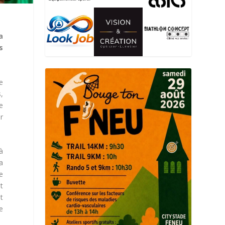
a
s
e
,
e
r
à
a
e
nt
t
e