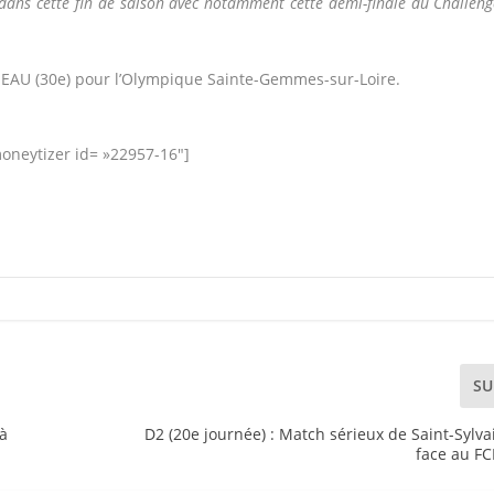
te dans cette fin de saison avec notamment cette demi-finale du Challen
EAU (30e) pour l’Olympique Sainte-Gemmes-sur-Loire.
oneytizer id= »22957-16″]
SU
 à
D2 (20e journée) : Match sérieux de Saint-Sylva
face au FC