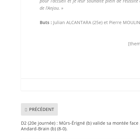
pour l’accueil et je leur souhaite plein de réussi
de l’Anjou. »
Buts :
Julian ALCANTARA (25e) et Pierre MOULIN
[them
PRÉCÉDENT
D2 (20e journée) : Mûrs-Érigné (b) valide sa montée face
Andard-Brain (b) (8-0).