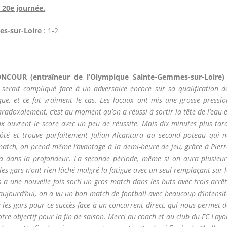
 20e journée.
s-sur-Loire
: 1-2
ONCOUR (entraîneur de l’Olympique Sainte-Gemmes-sur-Loire) 
 serait compliqué face à un adversaire encore sur sa qualification d
e, et ce fut vraiment le cas. Les locaux ont mis une grosse pressio
radoxalement, c’est au moment qu’on a réussi à sortir la tête de l’eau 
 ouvrent le score avec un peu de réussite. Mais dix minutes plus tard
e côté et trouve parfaitement Julian Alcantara au second poteau qui n
match, on prend même l’avantage à la demi-heure de jeu, grâce à Pierr
ra dans la profondeur. La seconde période, même si on aura plusieur
les gars n’ont rien lâché malgré la fatigue avec un seul remplaçant sur 
a une nouvelle fois sorti un gros match dans les buts avec trois arrêt
u’aujourd’hui, on a vu un bon match de football avec beaucoup d’intensi
cite les gars pour ce succès face à un concurrent direct, qui nous permet 
tre objectif pour la fin de saison. Merci au coach et au club du FC Lay