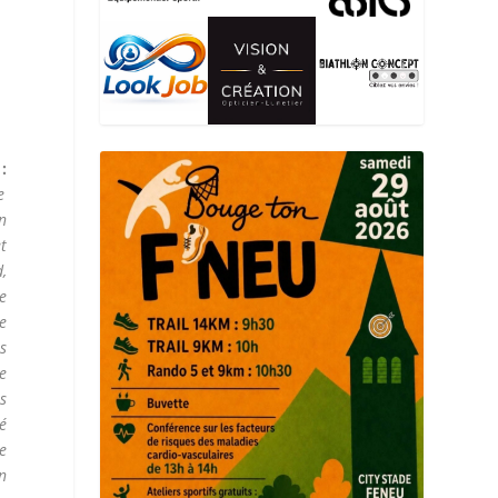
:
e
n
et
,
e
e
s
le
s
té
de
on