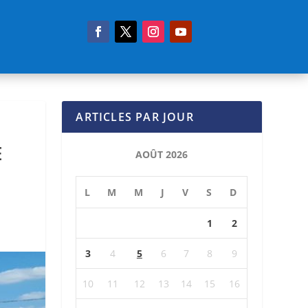
ARTICLES PAR JOUR
E
AOÛT 2026
L
M
M
J
V
S
D
1
2
3
4
5
6
7
8
9
10
11
12
13
14
15
16