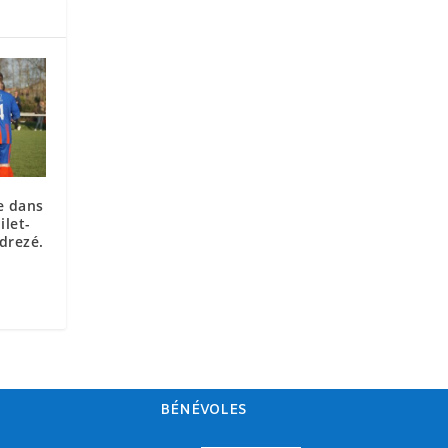
re dans
ilet-
drezé.
BÉNÉVOLES