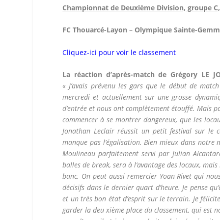
Championnat de Deuxième Division, groupe C,
FC Thouarcé-Layon
–
Olympique Sainte-Gemme
Cliquez-ici pour voir le classement
La réaction d’après-match de Grégory LE J
« J’avais prévenu les gars que le début de match
mercredi et actuellement sur une grosse dynamiqu
d’entrée et nous ont complètement étouffé. Mais pa
commencer à se montrer dangereux, que les locaux
Jonathan Leclair réussit un petit festival sur l
manque pas l’égalisation. Bien mieux dans notre 
Moulineau parfaitement servi par Julian Alcanta
balles de break, sera à l’avantage des locaux, mais 
banc. On peut aussi remercier Yoan Rivet qui nous 
décisifs dans le dernier quart d’heure. Je pense q
et un très bon état d’esprit sur le terrain. Je féli
garder la deu xième place du classement, qui est no