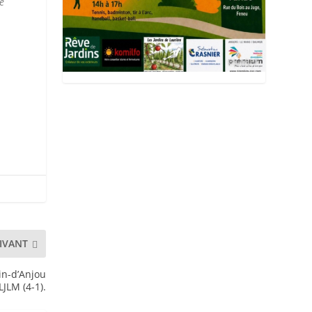
ge
IVANT
in-d’Anjou
LJLM (4-1).