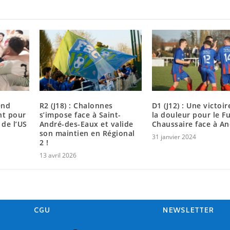
end
R2 (J18) : Chalonnes
D1 (J12) : Une victoi
ant pour
s’impose face à Saint-
la douleur pour le Fu
 de l’US
André-des-Eaux et valide
Chaussaire face à An
son maintien en Régional
31 janvier 2024
2 !
13 avril 2026
CGU
NEWSLETTER