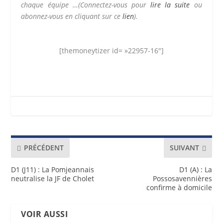
chaque équipe …
(Connectez-vous pour
lire la suite
ou
abonnez-vous en cliquant sur ce
lien
).
[themoneytizer id= »22957-16″]
PRÉCÉDENT
SUIVANT
D1 (J11) : La Pomjeannais
D1 (A) : La
neutralise la JF de Cholet
Possosavennières
confirme à domicile
VOIR AUSSI