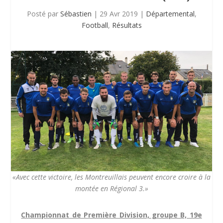
Posté par
Sébastien
|
29 Avr 2019
|
Départemental
,
Football
,
Résultats
«Avec cette victoire, les Montreuillais peuvent encore croire à la
montée en Régional 3.»
Championnat de Première Division, groupe B, 19e