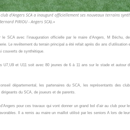
club d'Angers SCA a inauguré officiellement ses nouveaux terrains synt
 Bernard PIRIOU - Angers SCA).»
 le SCA avec l’inauguration officielle par le maire d’Angers, M Béchu, d
ie. Le revêtement du terrain principal a été refait après dix ans d’utilisation 
si couverts de synthétique.
des U7,U9 et U11 soit avec 80 jeunes de 6 à 11 ans sur le stade et autour 
onseil départemental, les partenaires du SCA, les représentants des clu
e dirigeants du SCA, de joueurs et de parents.
 d’Angers pour ces travaux qui vont donner un grand bol d’air au club pour l
rables. Il a remis au maire un maillot utilisé par les seniors A lors de leu