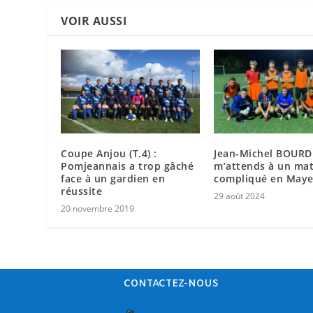
VOIR AUSSI
Coupe Anjou (T.4) :
Jean-Michel BOURDE
Pomjeannais a trop gâché
m’attends à un ma
face à un gardien en
compliqué en May
réussite
29 août 2024
20 novembre 2019
CONTACTEZ-NOUS