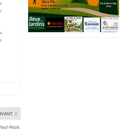
ui
ls
ra
ns
IVANT
Paul-Rezé.