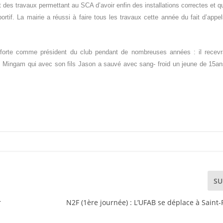
t des travaux permettant au SCA d’avoir enfin des installations correctes et q
portif. La mairie a réussi à faire tous les travaux cette année du fait d’appe
on forte comme président du club pendant de nombreuses années : il recev
an Mingam qui avec son fils Jason a sauvé avec sang- froid un jeune de 15a
SU
r
N2F (1ère journée) : L’UFAB se déplace à Saint-