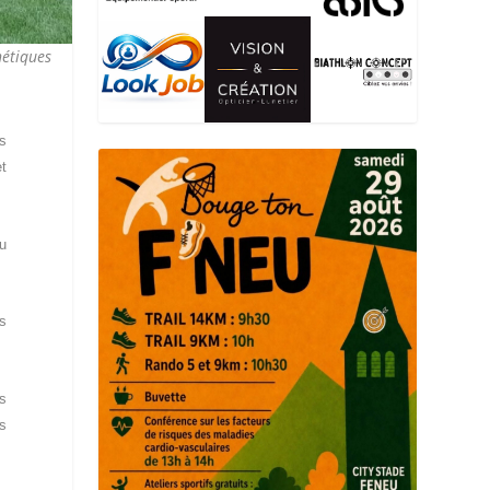
hétiques
es
et
du
bs
es
rs