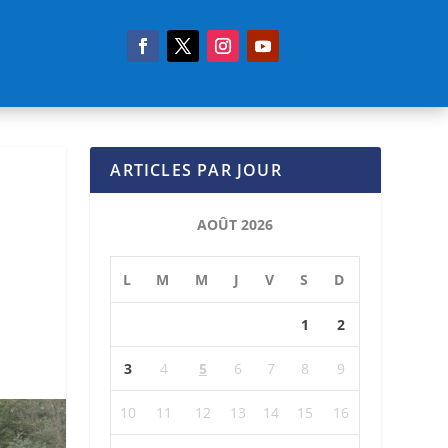
ARTICLES PAR JOUR
AOÛT 2026
L
M
M
J
V
S
D
1
2
3
4
5
6
7
8
9
10
11
12
13
14
15
16