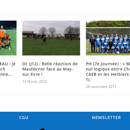
AU : Je
D1 (J12) : Belle réaction de
PH (7e journée) : « 
tch
Maulévrier face au May-
nul logique entre Ch
enne…
sur-Evre !
CAEB et les Herbiers (
1).
14 février 2022
28 novembre 2017
CGU
NEWSLETTER