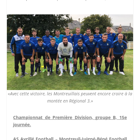
«Avec cette victoire, les Montreuillais peuvent encore croire à la
montée en Régional 3.»
Championnat de Première Division, groupe B, 15e
journée.
AS Avrillé Football
–
Montreuil-Juigné-Béné Football