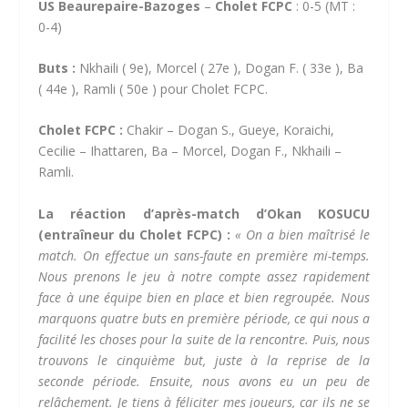
US Beaurepaire-Bazoges
–
Cholet FCPC
: 0-5 (MT :
0-4)
Buts :
Nkhaili ( 9e), Morcel ( 27e ), Dogan F. ( 33e ), Ba
( 44e ), Ramli ( 50e ) pour Cholet FCPC.
Cholet FCPC :
Chakir – Dogan S., Gueye, Koraichi,
Cecilie – Ihattaren, Ba – Morcel, Dogan F., Nkhaili –
Ramli.
La réaction d’après-match d’Okan KOSUCU
(entraîneur du Cholet FCPC) :
« On a bien maîtrisé le
match. On effectue un sans-faute en première mi-temps.
Nous prenons le jeu à notre compte assez rapidement
face à une équipe bien en place et bien regroupée. Nous
marquons quatre buts en première période, ce qui nous a
facilité les choses pour la suite de la rencontre. Puis, nous
trouvons le cinquième but, juste à la reprise de la
seconde période. Ensuite, nous avons eu un peu de
relâchement. Je tiens à féliciter mes joueurs, car ils ne se