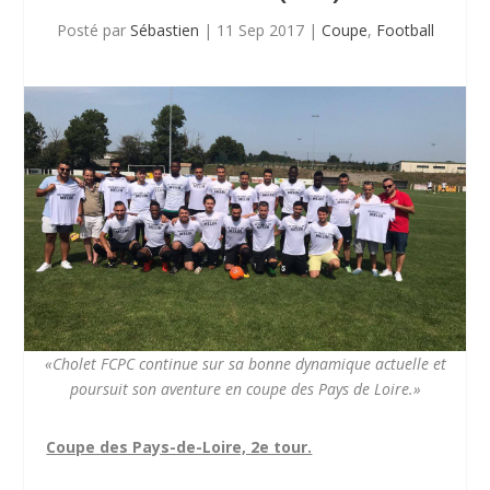
Posté par
Sébastien
|
11 Sep 2017
|
Coupe
,
Football
«Cholet FCPC continue sur sa bonne dynamique actuelle et
poursuit son aventure en coupe des Pays de Loire.»
Coupe des Pays-de-Loire, 2e tour.