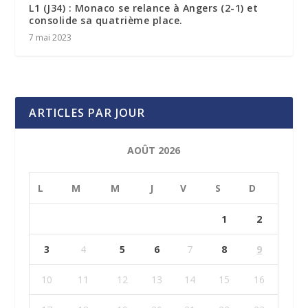
L1 (J34) : Monaco se relance à Angers (2-1) et
consolide sa quatrième place.
7 mai 2023
ARTICLES PAR JOUR
AOÛT 2026
L
M
M
J
V
S
D
1
2
3
4
5
6
7
8
9
10
11
12
13
14
15
16