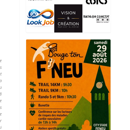
e
rs
et
a
u
8
de
s
le
r
i