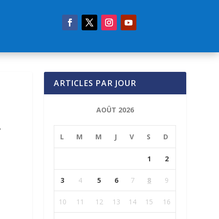
ARTICLES PAR JOUR
AOÛT 2026
.
L
M
M
J
V
S
D
1
2
3
4
5
6
7
8
9
10
11
12
13
14
15
16