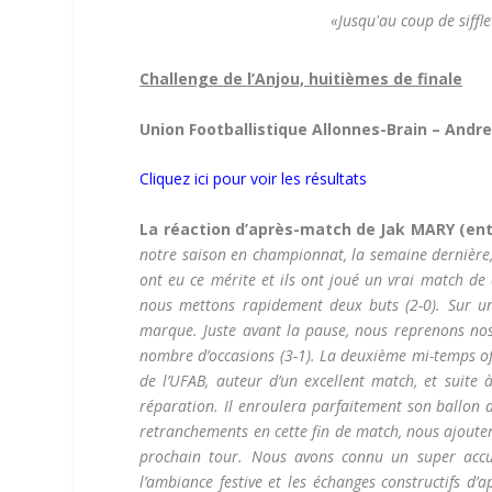
«Jusqu'au coup de siffle
Challenge de l’Anjou, huitièmes de finale
Union Footballistique Allonnes-Brain – Andrezé
Cliquez ici pour voir les résultats
La réaction d’après-match de Jak MARY (entr
notre saison en championnat, la semaine dernière, i
ont eu ce mérite et ils ont joué un vrai match de 
nous mettons rapidement deux buts (2-0). Sur un
marque. Juste avant la pause, nous reprenons nos
nombre d’occasions (3-1). La deuxième mi-temps o
de l’UFAB, auteur d’un excellent match, et suite à
réparation. Il enroulera parfaitement son ballon 
retranchements en cette fin de match, nous ajoutero
prochain tour. Nous avons connu un super accue
l’ambiance festive et les échanges constructifs 