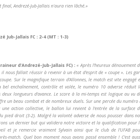
t final, Andrezé-Jub-Jallais n'aura rien lâché.»
 Jub-Jallais FC : 2-4 (MT : 1-3)
aineur d’Andrezé-Jub-Jallais FC) :
« Après l’heureux dénouement d
l nous fallait réussir à revenir à un état d’esprit de « coupe ». Les ga
coupe. Sur le magnifique terrain d’Allonnes, le match est vite engagé 
 bel enchaînement, contrôle et volée, le numéro 10 adverse réduit l
 deux longueurs d’avance. Le score à la mi-temps est logique au vu d
ffre un beau combat et de nombreux duels. Sur une percée du numéro 
 une action collective, le ballon lui revient à l‘entrée de la surface 
du pied droit (3-2). Malgré la volonté adverse de nous pousser dans no
ns un dernier but qui validera notre victoire et la qualification pour 
il et je remercie vraiment Sylvain ainsi que le club de l’UFAB pou
d’après-match. Quel bon moment nous avons passé ensemble ! C’est auss