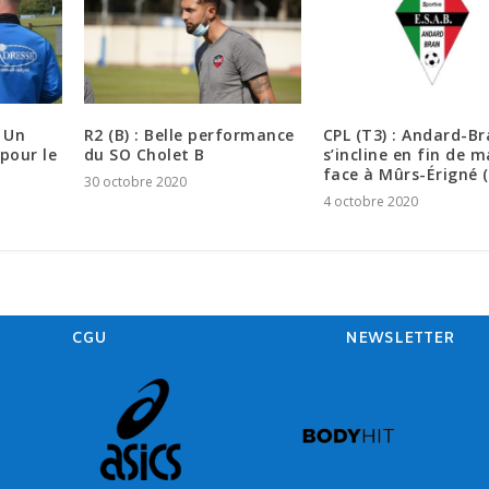
 Un
R2 (B) : Belle performance
CPL (T3) : Andard-Br
pour le
du SO Cholet B
s’incline en fin de 
face à Mûrs-Érigné (
30 octobre 2020
4 octobre 2020
CGU
NEWSLETTER