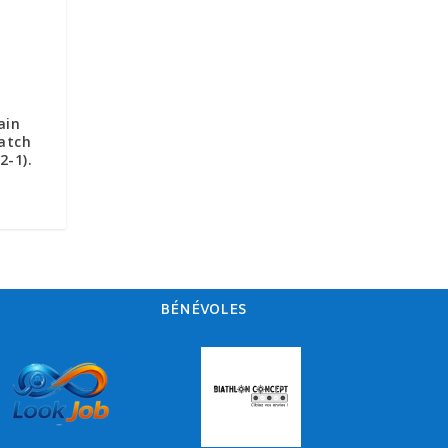
ain
match
2-1).
BÉNÉVOLES