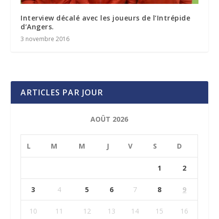
Interview décalé avec les joueurs de l’Intrépide
d’Angers.
3 novembre 2016
ARTICLES PAR JOUR
AOÛT 2026
L
M
M
J
V
S
D
1
2
3
4
5
6
7
8
9
10
11
12
13
14
15
16