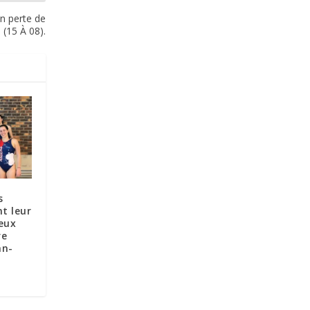
n perte de
 (15 À 08).
s
t leur
eux
re
an-