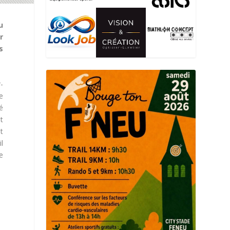
u
r
s
-
e
é
t
t
l
e