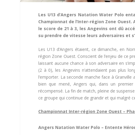
Les U13 d’Angers Natation Water Polo enta
Championnat de l’Inter-région Zone Ouest. 
le score de 21 à 3, les Angevins ont dû accé
su prendre de vitesse leurs adversaires et s’
Les U13 d’Angers étaient, ce dimanche, en Nor
région Zone Ouest. Conscient de l’enjeu de ce pr
laissant aucune chance à son adversaire en s’imp
(2 à 0), les Angevins n’attendaient pas plus l
l’emporter. La seconde manche face à Granville a 
bien que mené, Angers qui, dans un premier 
récompensé. La fin de match, pleine de suspense v
ce groupe qui continue de grandir et qui malgré ce
Championnat Inter-région Zone Ouest – Phas
Angers Natation Water Polo – Entente Héro