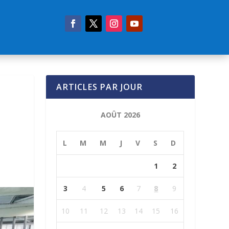
ARTICLES PAR JOUR
AOÛT 2026
L
M
M
J
V
S
D
1
2
3
4
5
6
7
8
9
10
11
12
13
14
15
16