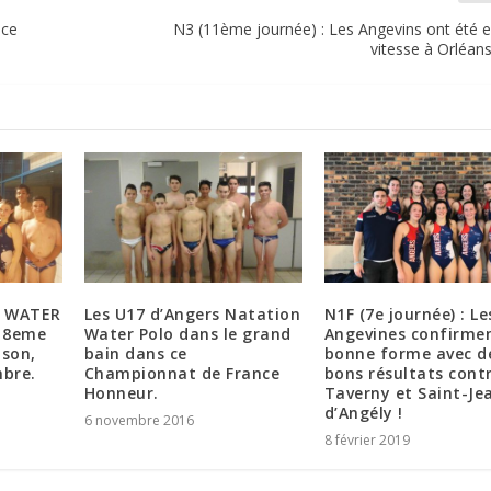
ace
N3 (11ème journée) : Les Angevins ont été e
vitesse à Orléans
 WATER
Les U17 d’Angers Natation
N1F (7e journée) : Le
n 8eme
Water Polo dans le grand
Angevines confirmen
ison,
bain dans ce
bonne forme avec d
mbre.
Championnat de France
bons résultats cont
Honneur.
Taverny et Saint-Je
d’Angély !
6 novembre 2016
8 février 2019