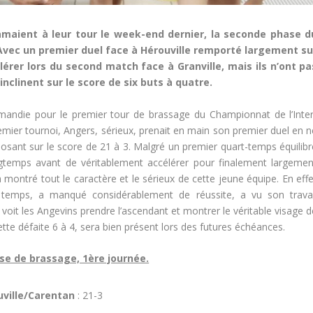
maient à leur tour le week-end dernier, la seconde phase d
Avec un premier duel face à Hérouville remporté largement su
lérer lors du second match face à Granville, mais ils n’ont pa
inclinent sur le score de six buts à quatre.
mandie pour le premier tour de brassage du Championnat de l’Inter
emier tournoi, Angers, sérieux, prenait en main son premier duel en n
osant sur le score de 21 à 3. Malgré un premier quart-temps équilibr
ongtemps avant de véritablement accélérer pour finalement largemen
montré tout le caractère et le sérieux de cette jeune équipe. En effe
temps, a manqué considérablement de réussite, a vu son travai
oit les Angevins prendre l’ascendant et montrer le véritable visage d
tte défaite 6 à 4, sera bien présent lors des futures échéances.
e de brassage, 1ère journée.
uville/Carentan
: 21-3