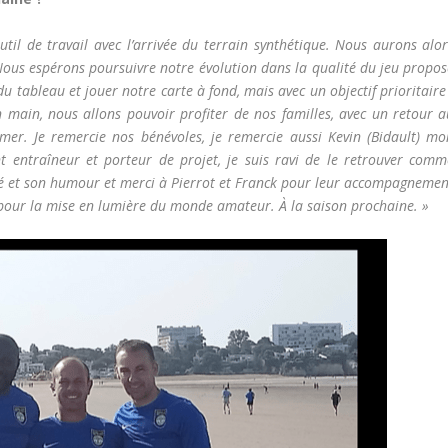
il de travail avec l’arrivée du terrain synthétique. Nous aurons alor
Nous espérons poursuivre notre évolution dans la qualité du jeu propos
u tableau et jouer notre carte à fond, mais avec un objectif prioritaire
 main, nous allons pouvoir profiter de nos familles, avec un retour a
er. Je remercie nos bénévoles, je remercie aussi Kevin (Bidault) mo
nt entraîneur et porteur de projet, je suis ravi de le retrouver comm
té et son humour et merci à Pierrot et Franck pour leur accompagnemen
9 pour la mise en lumière du monde amateur. À la saison prochaine. »