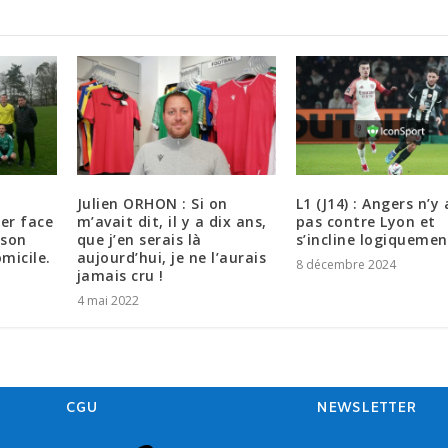
Julien ORHON : Si on
L1 (J14) : Angers n’y 
er face
m’avait dit, il y a dix ans,
pas contre Lyon et
 son
que j’en serais là
s’incline logiquemen
micile.
aujourd’hui, je ne l’aurais
8 décembre 2024
jamais cru !
4 mai 2022
CGU
NEWSLETTER