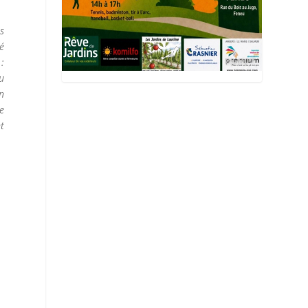
s
é
 :
u
n
e
t