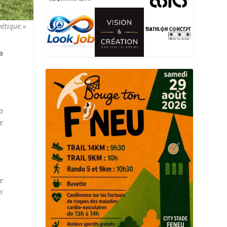
hétique.»
a
a
e
e
ai