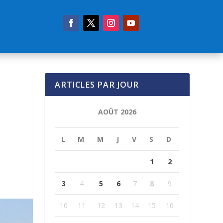
ARTICLES PAR JOUR
AOÛT 2026
L
M
M
J
V
S
D
1
2
3
4
5
6
7
8
9
10
11
12
13
14
15
16