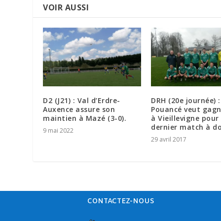
VOIR AUSSI
D2 (J21) : Val d’Erdre-
DRH (20e journée) :
Auxence assure son
Pouancé veut gagn
maintien à Mazé (3-0).
à Vieillevigne pour
dernier match à do
9 mai 2022
29 avril 2017
CONTACTEZ-NOUS