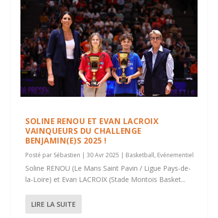
SOLINE RENOU ET EVAN LACROIX
VAINQUEURS DU CHALLENGE
BENJAMIN(E)S 2025 !
Posté par
Sébastien
|
30 Avr 2025
|
Basketball
,
Evénementiel
Soline RENOU (Le Mans Saint Pavin / Ligue Pays-de-
la-Loire) et Evan LACROIX (Stade Montois Basket...
LIRE LA SUITE