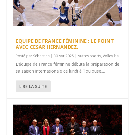
EQUIPE DE FRANCE FÉMININE : LE POINT
AVEC CESAR HERNANDEZ.
Posté par
Sébastien
|
30 Avr 2025
|
Autres sports
,
Volley-ball
L’équipe de France féminine débute la préparation de
sa saison internationale ce lundi à Toulouse....
LIRE LA SUITE