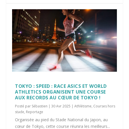
TOKYO : SPEED : RACE ASICS ET WORLD
ATHLETICS ORGANISENT UNE COURSE
AUX RECORDS AU CŒUR DE TOKYO !
Posté par
Sébastien
|
30 Avr 2025
|
Athlétisme
,
Courses hors
stade
,
Reportage
Organisée au pied du Stade National du Japon, au
cœur de Tokyo, cette course réunira les meilleurs...