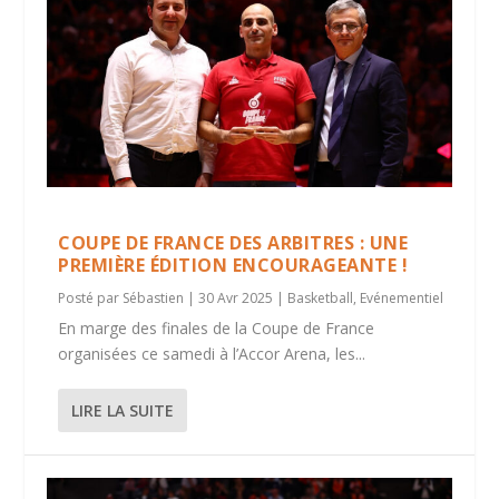
COUPE DE FRANCE DES ARBITRES : UNE
PREMIÈRE ÉDITION ENCOURAGEANTE !
Posté par
Sébastien
|
30 Avr 2025
|
Basketball
,
Evénementiel
En marge des finales de la Coupe de France
organisées ce samedi à l’Accor Arena, les...
LIRE LA SUITE