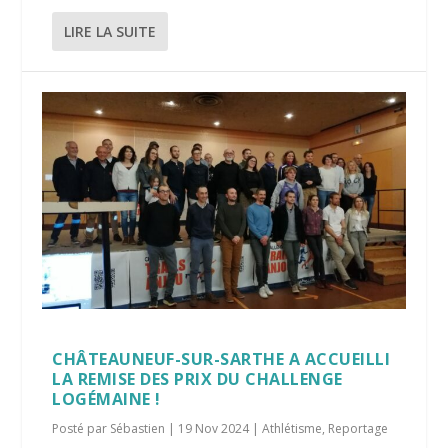
LIRE LA SUITE
CHÂTEAUNEUF-SUR-SARTHE A ACCUEILLI
LA REMISE DES PRIX DU CHALLENGE
LOGÉMAINE !
Posté par
Sébastien
|
19 Nov 2024
|
Athlétisme
,
Reportage