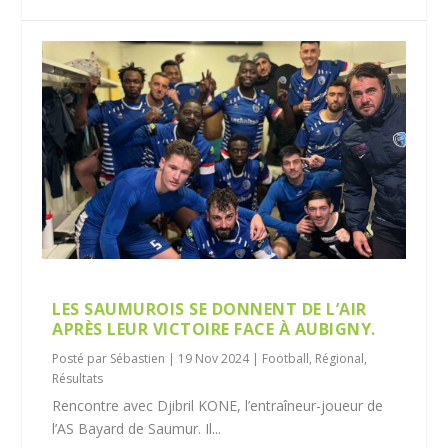
LES SAUMUROIS SE DONNENT DE L’AIR
APRÈS LEUR VICTOIRE FACE À AUBIGNY.
Posté par
Sébastien
|
19 Nov 2024
|
Football
,
Régional
,
Résultats
Rencontre avec Djibril KONE, l’entraîneur-joueur de
l’AS Bayard de Saumur. Il...