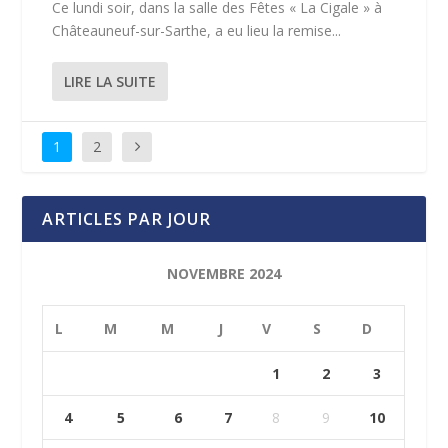
Ce lundi soir, dans la salle des Fêtes « La Cigale » à
Châteauneuf-sur-Sarthe, a eu lieu la remise...
LIRE LA SUITE
1
2
ARTICLES PAR JOUR
NOVEMBRE 2024
L
M
M
J
V
S
D
1
2
3
4
5
6
7
8
9
10