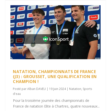
NATATION, CHAMPIONNATS DE FRANCE
(J3) : GROUSSET, UNE QUALIFICATION EN
CHAMPION !
Posté par
Alban DAVEU
|
19 Juin 2024
|
Natation
,
Sports
d'eau
Pour la troisième journée des championnats de
France de natation Elite à Chartres, quatre nouveaux...