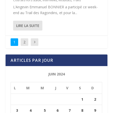
Courses hors stade
,
Interviews
,
Résultats
,
Trails
L’Angevin Emmanuel BONNIER a participé ce week-
end au Trail des Ragondins, et pour la...
LIRE LA SUITE
1
2
ARTICLES PAR JOUR
JUIN 2024
L
M
M
J
V
S
D
1
2
3
4
5
6
7
8
9