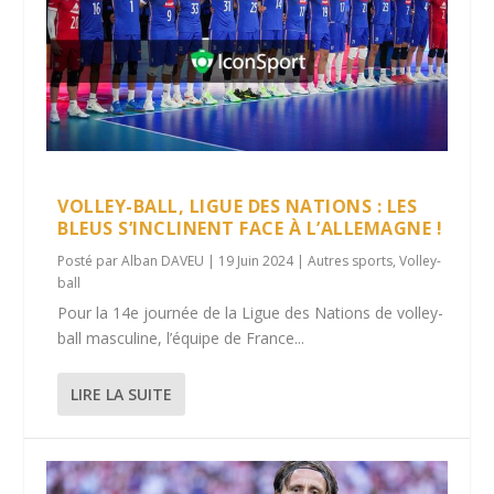
VOLLEY-BALL, LIGUE DES NATIONS : LES
BLEUS S’INCLINENT FACE À L’ALLEMAGNE !
Posté par
Alban DAVEU
|
19 Juin 2024
|
Autres sports
,
Volley-
ball
Pour la 14e journée de la Ligue des Nations de volley-
ball masculine, l’équipe de France...
LIRE LA SUITE