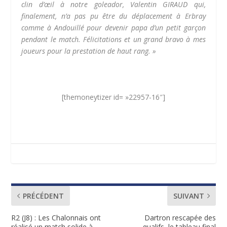
clin d’œil à notre goleador, Valentin GIRAUD qui,
finalement, n’a pas pu être du déplacement à Erbray
comme à Andouillé pour devenir papa d’un petit garçon
pendant le match. Félicitations et un grand bravo à mes
joueurs pour la prestation de haut rang. »
[themoneytizer id= »22957-16″]
PRÉCÉDENT
SUIVANT
R2 (J8) : Les Chalonnais ont
Dartron rescapée des
réalisé un match solide à
qualifs, le tableau final