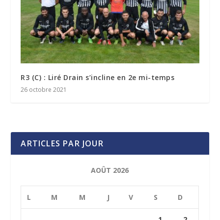
R3 (C) : Liré Drain s’incline en 2e mi-temps
26 octobre 2021
ARTICLES PAR JOUR
AOÛT 2026
L
M
M
J
V
S
D
1
2