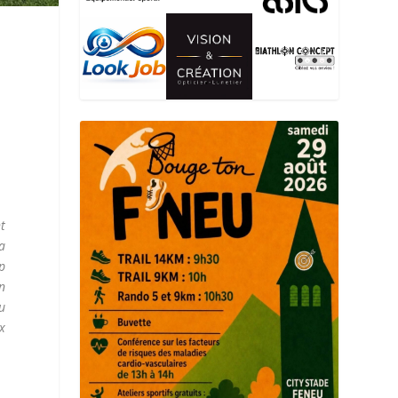
t
a
p
un
u
x