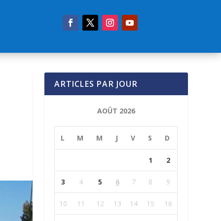
ARTICLES PAR JOUR
AOÛT 2026
L
M
M
J
V
S
D
1
2
3
4
5
6
7
8
9
10
11
12
13
14
15
16