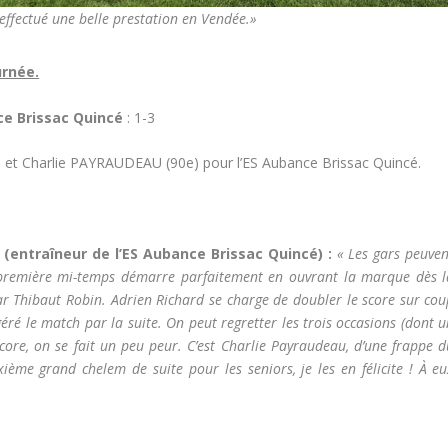
 effectué une belle prestation en Vendée.»
urnée.
ce Brissac Quincé
: 1-3
et Charlie PAYRAUDEAU (90e) pour l’ES Aubance Brissac Quincé.
(entraîneur de l’ES Aubance Brissac Quincé) :
« Les gars peuven
 La première mi-temps démarre parfaitement en ouvrant la marque dès l
r Thibaut Robin. Adrien Richard se charge de doubler le score sur cou
géré le match par la suite. On peut regretter les trois occasions (dont 
ore, on se fait un peu peur. C’est Charlie Payraudeau, d’une frappe d
ième grand chelem de suite pour les seniors, je les en félicite ! À eu