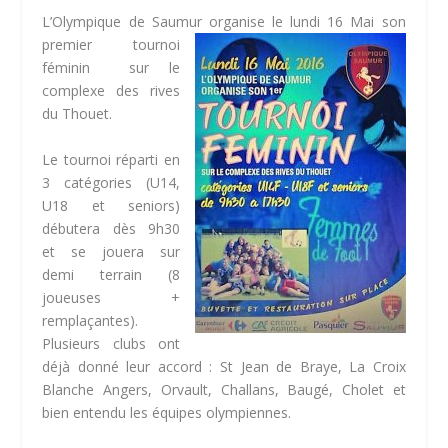
L’Olympique de Saumur
organise le lundi 16 Mai son
premier tournoi
féminin sur le
complexe des rives
du Thouet.
Le tournoi réparti en
3 catégories (U14,
U18 et seniors)
débutera dès 9h30
et se jouera sur
demi terrain (8
joueuses +
remplaçantes).
Plusieurs clubs ont
déjà donné leur accord : St Jean de Braye, La Croix
Blanche Angers, Orvault, Challans, Baugé, Cholet et
bien entendu les équipes olympiennes.