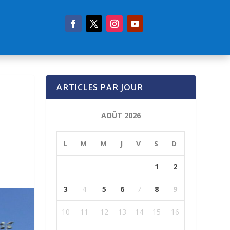
ARTICLES PAR JOUR
AOÛT 2026
L
M
M
J
V
S
D
1
2
3
4
5
6
7
8
9
10
11
12
13
14
15
16