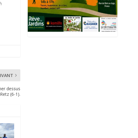
h
IVANT
cher dessus
Retz (6-1).