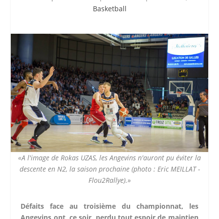
Basketball
«A l'image de Rokas UZAS, les Angevins n'auront pu éviter la
descente en N2, la saison prochaine (photo : Eric MEILLAT -
Flou2Rallye).»
Défaits face au troisième du championnat, les
Angevins ont, ce soir, perdu tout espoir de maintien