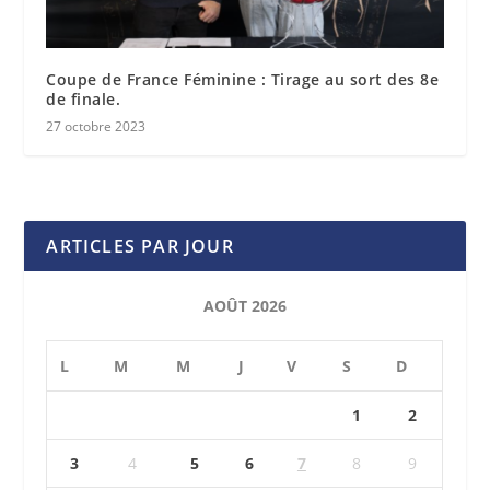
Coupe de France Féminine : Tirage au sort des 8e
de finale.
27 octobre 2023
ARTICLES PAR JOUR
AOÛT 2026
L
M
M
J
V
S
D
1
2
3
4
5
6
7
8
9