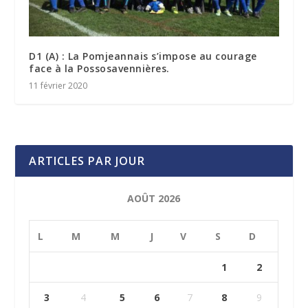
D1 (A) : La Pomjeannais s’impose au courage
face à la Possosavennières.
11 février 2020
ARTICLES PAR JOUR
AOÛT 2026
L
M
M
J
V
S
D
1
2
3
4
5
6
7
8
9