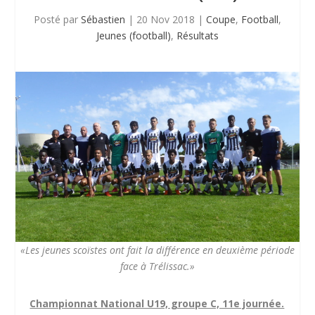
Posté par
Sébastien
|
20 Nov 2018
|
Coupe
,
Football
,
Jeunes (football)
,
Résultats
«Les jeunes scoïstes ont fait la différence en deuxième période
face à Trélissac.»
Championnat National U19, groupe C, 11e journée.