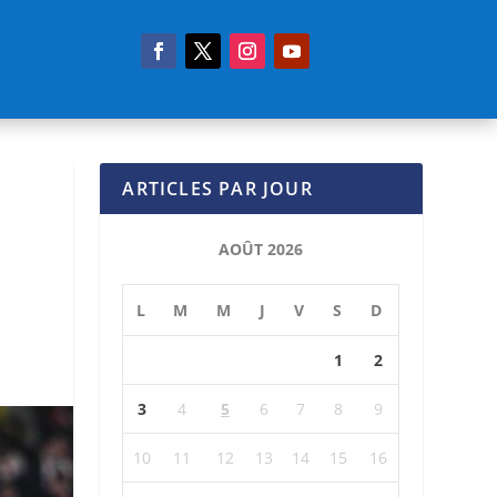
ARTICLES PAR JOUR
AOÛT 2026
L
M
M
J
V
S
D
1
2
3
4
5
6
7
8
9
10
11
12
13
14
15
16