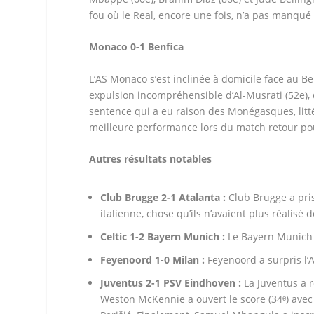
fou où le Real, encore une fois, n’a pas manqu
Monaco 0-1 Benfica
L’AS Monaco s’est inclinée à domicile face au B
expulsion incompréhensible d’Al-Musrati (52e), q
sentence qui a eu raison des Monégasques, li
meilleure performance lors du match retour pour
Autres résultats notables
Club Brugge 2-1 Atalanta :
Club Brugge a pris
italienne, chose qu’ils n’avaient plus réalisé 
Celtic 1-2 Bayern Munich :
Le Bayern Munich 
Feyenoord 1-0 Milan :
Feyenoord a surpris l’A
Juventus 2-1 PSV Eindhoven :
La Juventus a 
Weston McKennie a ouvert le score (34ᵉ) avec 