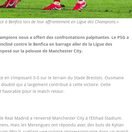
face à Benfica lors de leur affrontement en Ligue des Champions.»
hampions nous a offert des confrontations palpitantes. Le PSG a
cliné contre le Benfica en barrage aller de la Ligue des
imposé sur la pelouse de Manchester City.
té en s’imposant 3-0 sur le terrain du Stade Brestois. Ousmane
doublé qui a largement contribué à cette victoire. Cette
 favorable pour le match retour.
e Real Madrid a renversé Manchester City à l’Etihad Stadium.
izens, mais les Merengues ont répondu avec des buts de Kylian
gham (90+2), scellant une victoire impressionnante dans un match