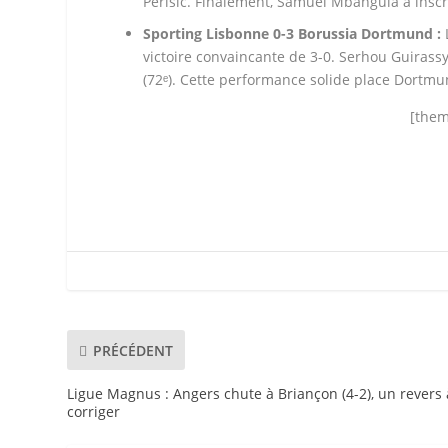
Perišić. Finalement, Samuel Mbangula a inscrit 
Sporting Lisbonne 0-3 Borussia Dortmund :
victoire convaincante de 3-0. Serhou Guirassy 
(72ᵉ). Cette performance solide place Dortmu
[them
PRÉCÉDENT
Ligue Magnus : Angers chute à Briançon (4-2), un revers 
corriger