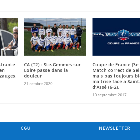
ustrante
CA (T2) : Ste-Gemmes sur
Coupe de France (3e 
 en
Loire passe dans la
Match correct de Sei
zauges.
douleur
mais pas toujours b
maîtrisé face à Saint
21 octobre 2020
d’Assé (6-2).
10 septembre 2017
CGU
NEWSLETTER