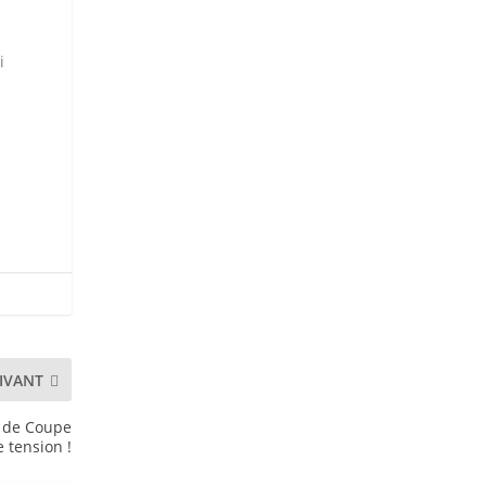
i
IVANT
e de Coupe
 tension !