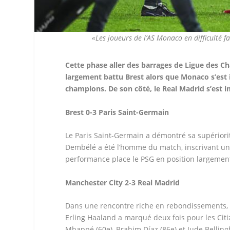
«Les joueurs de l’AS Monaco en difficulté 
Cette phase aller des barrages de Ligue des C
largement battu Brest alors que Monaco s’est in
champions. De son côté, le Real Madrid s’est 
Brest 0-3 Paris Saint-Germain
Le Paris Saint-Germain a démontré sa supériori
Dembélé a été l’homme du match, inscrivant un 
performance place le PSG en position largement
Manchester City 2-3 Real Madrid
Dans une rencontre riche en rebondissements, l
Erling Haaland a marqué deux fois pour les Cit
Mbappé (60e), Brahim Díaz (86e) et Jude Bellin