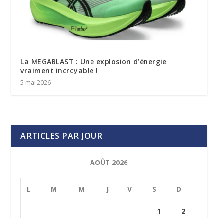
La MEGABLAST : Une explosion d’énergie
vraiment incroyable !
5 mai 2026
ARTICLES PAR JOUR
AOÛT 2026
L
M
M
J
V
S
D
1
2